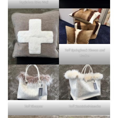
Tagliabue Bitte Wall
Taff Springbock Kissen und
Hocker
Taff Shopper
Taff Kaminholztasche